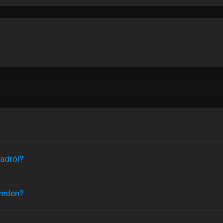
adról?
yeden?