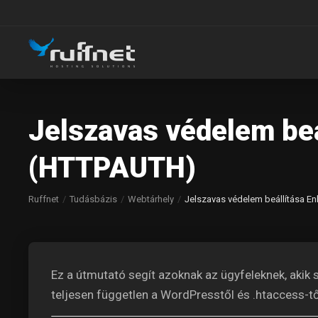
Jelszavas védelem beá
(HTTPAUTH)
Ruffnet
Tudásbázis
Webtárhely
Jelszavas védelem beállítása E
Ez a útmutató segít azoknak az ügyfeleknek, akik s
teljesen független a WordPresstől és .htaccess-tő