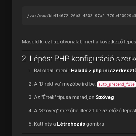
/var/www/bb414672-26b3-4503-97a2-770e420929c
Másold ki ezt az útvonalat, mert a következő lépé
2. Lépés: PHP konfiguráció szerk
Bal oldali menü:
Haladó > php.ini szerkeszt
A "Direktíva" mezőbe írd be:
auto_prepend_file
Az "Érték" típusa maradjon
Szöveg
A "Szöveg" mezőbe illeszd be az előző lépésbe
Kattints a
Létrehozás
gombra