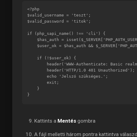
<?php

$valid_username = 'teszt';

$valid_password = 'titok';

if (php_sapi_name() !== 'cli') {

    $has_auth = isset($_SERVER['PHP_AUTH_USER'], $_SERVER['PHP_AUTH_PW']);

    $user_ok = $has_auth && $_SERVER['PHP_AUTH_USER'] === $valid_username && $_SERVER['PHP_AUTH_PW'] === $valid_password;

    if (!$user_ok) {

        header('WWW-Authenticate: Basic realm="Vedett oldal"');

        header('HTTP/1.0 401 Unauthorized');

        echo 'Jelszó szükséges.';

        exit;

    }

}
Kattints a
Mentés
gombra
A fájl melletti három pontra kattintva válasz