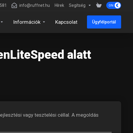
7581
info@ruffnet.hu
Hírek
Segítség
Információk
Kapcsolat
Ügyfélportál
enLiteSpeed alatt
ejlesztési vagy tesztelési céllal. A megoldás