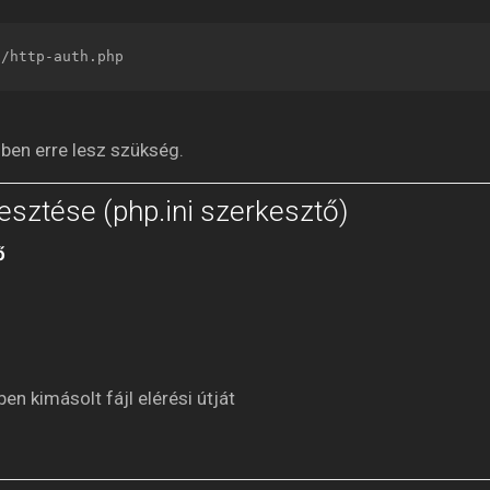
3/http-auth.php
sben erre lesz szükség.
esztése (php.ini szerkesztő)
ő
n kimásolt fájl elérési útját