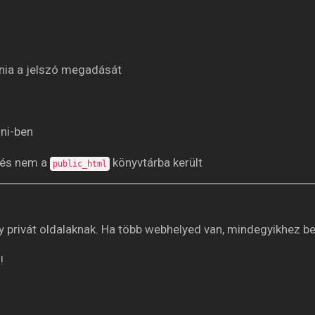
ania a jelszó megadását
ini-ben
, és nem a
könyvtárba került
public_html
privát oldalaknak. Ha több webhelyed van, mindegyikhez be le
!