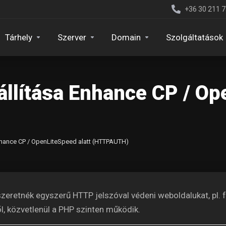
+36 30 211 
Tárhely
Szerver
Domain
Szolgáltatások
llítása Enhance CP / Op
nhance CP / OpenLiteSpeed alatt (HTTPAUTH)
zeretnék egyszerű HTTP jelszóval védeni weboldalukat, pl. f
l, közvetlenül a PHP szinten működik.