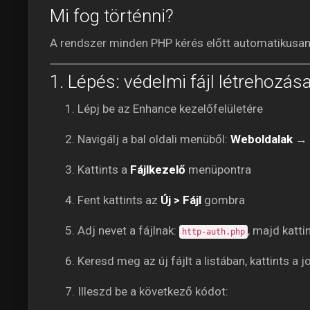
Mi fog történni?
A rendszer minden PHP kérés előtt automatikusan f
1. Lépés: védelmi fájl létrehozá
Lépj be az Enhance kezelőfelületére
Navigálj a bal oldali menüből:
Weboldalak
→ v
Kattints a
Fájlkezelő
menüpontra
Fent kattints az
Új > Fájl
gombra
Adj nevet a fájlnak:
, majd katti
http-auth.php
Keresd meg az új fájlt a listában, kattints a
Illeszd be a következő kódot: