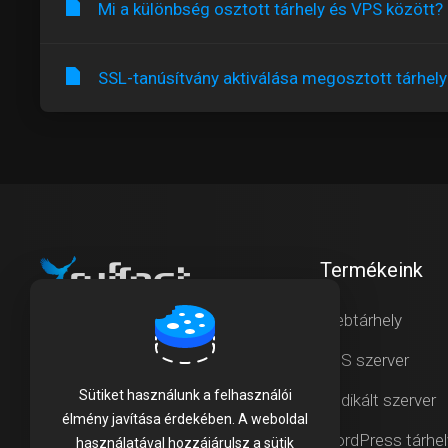
Mi a különbség osztott tárhely és VPS között?
SSL-tanúsítvány aktiválása megosztott tárhel
Termékeink
Webtárhely
Sebesség, biztonság, nyugalom.
VPS szerver
Sütiket használunk a felhasználói
Dedikált szerver
élmény javítása érdekében. A weboldal
WordPress tárhel
használatával hozzájárulsz a sütik