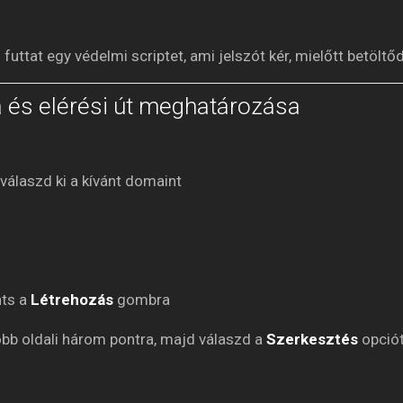
uttat egy védelmi scriptet, ami jelszót kér, mielőtt betöltő
sa és elérési út meghatározása
álaszd ki a kívánt domaint
nts a
Létrehozás
gombra
 jobb oldali három pontra, majd válaszd a
Szerkesztés
opció