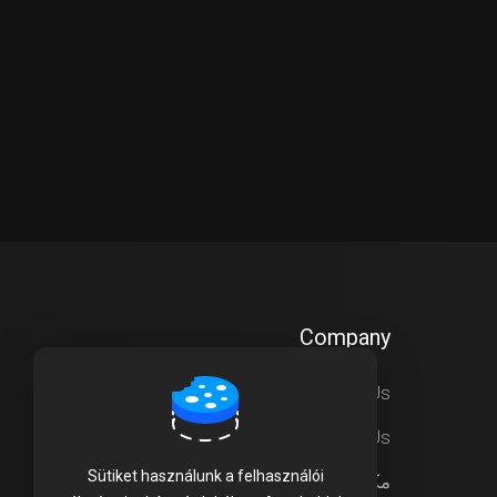
Company
About Us
Contact Us
Sütiket használunk a felhasználói
مكتبة الشروحات