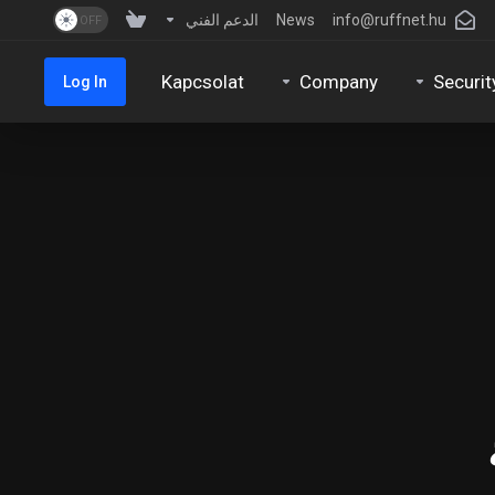
info@ruffnet.hu
News
الدعم الفني
Kapcsolat
Company
Securit
Log In